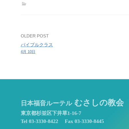
会
Post
OLDER POST
バイブルクラス
navigation
4月 10日
むさしの教会
日本福音ルーテル
東京都杉並区下井草1-16-7
Tel 03-3330-8422
Fax 03-3330-8445