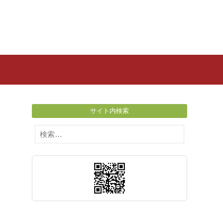
サイト内検索
検
索: