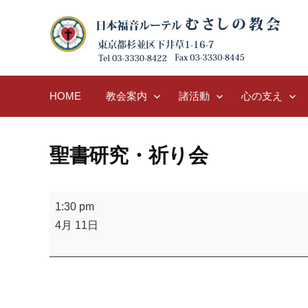
Skip
to
content
HOME
教会案内
諸活動
心の支え
聖書研究・祈り会
聖
1:30 pm
書
4月 11日
研
究・
祈
り