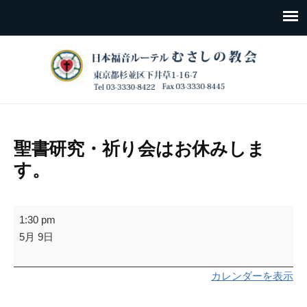
聖書研究・祈り会はお休みしま
す。
聖
1:30 pm
書
5月 9日
研
究・
カレンダーを表示
祈
り