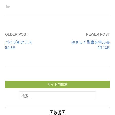
会
は
お
休
み
Post
OLDER POST
NEWER POST
し
バイブルクラス
やさしく聖書を学ぶ会
ま
navigation
5月 8日
5月 13日
す。
サイト内検索
検
索: