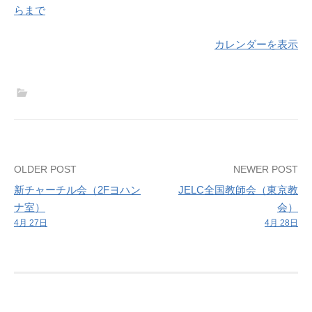
ー
らまで
コ
ン
カレンダーを表示
サ
ー
ト
Post
OLDER POST
NEWER POST
新チャーチル会（2Fヨハン
JELC全国教師会（東京教
navigation
ナ室）
会）
4月 27日
4月 28日