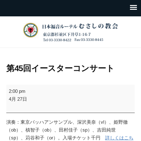
第45回イースターコンサート
第
2:00 pm
45
4月 27日
回
イ
ー
演奏：東京バッハアンサンブル、深沢美奈（vl）、姫野徹
ス
（ob）、槙智子（ob）、田村佳子（sp）、吉田純世
タ
（sp）、苅谷和子（or）。入場チケット千円
詳しくはこち