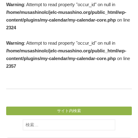
Warning
: Attempt to read property "occur_id" on null in
navigation
/home/musashinolc/jelc-musashino.org/public_html/wp-
content/plugins/my-calendar/my-calendar-core.php
on line
2324
Warning
: Attempt to read property "occur_id" on null in
/home/musashinolc/jelc-musashino.org/public_html/wp-
content/plugins/my-calendar/my-calendar-core.php
on line
2357
サイト内検索
検
索: