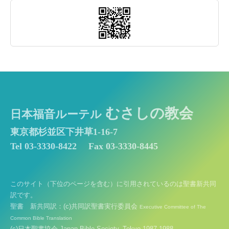
むさしの教会
日本福音ルーテル
東京都杉並区下井草1-16-7
Tel 03-3330-8422
Fax 03-3330-8445
このサイト（下位のページを含む）に引用されているのは聖書新共同
訳です。
聖書 新共同訳：(c)共同訳聖書実行委員会
Executive Committee of The
Common Bible Translation
(c)日本聖書協会 Japan Bible Society, Tokyo 1987,1988