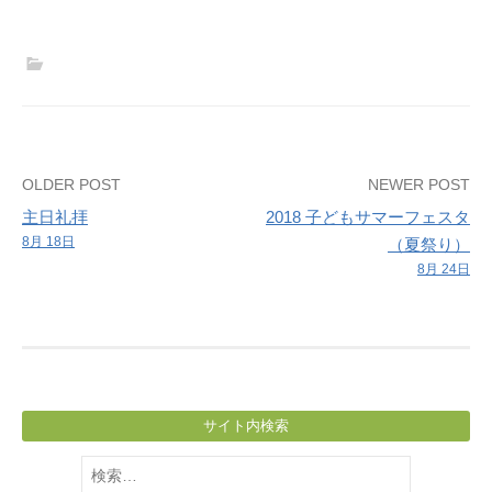
題
を
や
ろ
う
会
Post
OLDER POST
NEWER POST
主日礼拝
2018 子どもサマーフェスタ
navigation
8月 18日
（夏祭り）
8月 24日
サイト内検索
検
索: