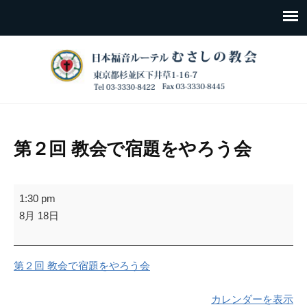
第２回 教会で宿題をやろう会
第
1:30 pm
２
8月 18日
回
教
会
第２回 教会で宿題をやろう会
で
宿
カレンダーを表示