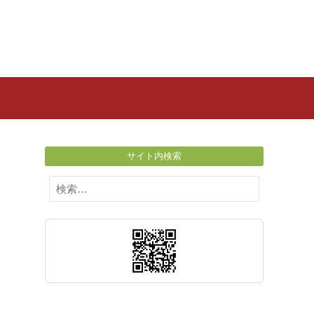
サイト内検索
検
索: