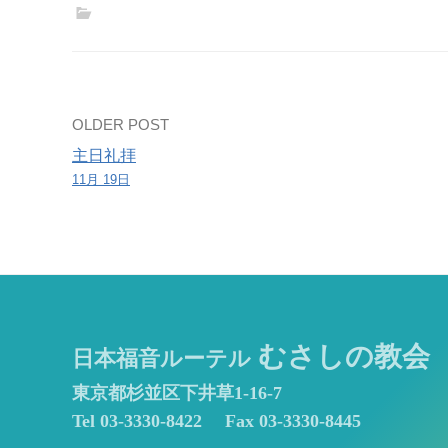
練
習
Post
OLDER POST
主日礼拝
navigation
11月 19日
むさしの教会
日本福音ルーテル
東京都杉並区下井草1-16-7
Tel 03-3330-8422
Fax 03-3330-8445