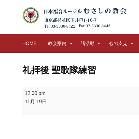
Skip
to
content
HOME
教会案内
諸活動
心の支え
礼拝後 聖歌隊練習
礼
12:00 pm
拝
11月 19日
後
聖
歌
隊