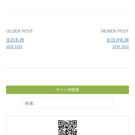
習
Post
OLDER POST
NEWER POST
主日礼拝
主日夕礼拝
navigation
10月 15日
10月 15日
サイト内検索
検
索: