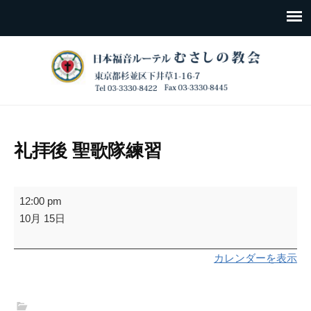
礼拝後 聖歌隊練習
礼
12:00 pm
拝
10月 15日
後
聖
カレンダーを表示
歌
隊
練