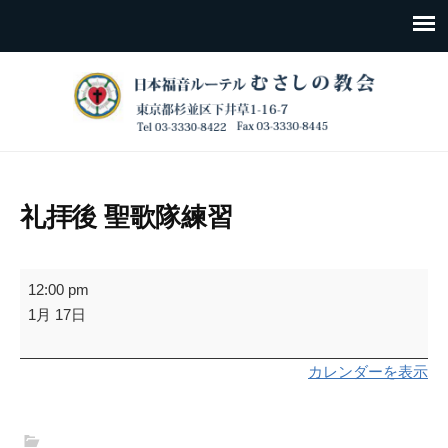
礼拝後 聖歌隊練習
礼
12:00 pm
拝
1月 17日
後
聖
カレンダーを表示
歌
隊
練