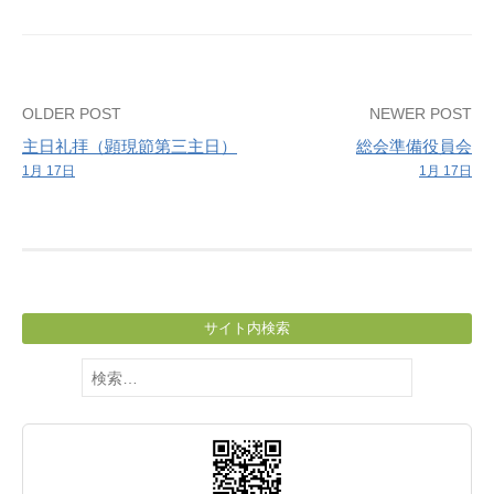
習
Post
OLDER POST
NEWER POST
主日礼拝（顕現節第三主日）
総会準備役員会
navigation
1月 17日
1月 17日
サイト内検索
検
索: