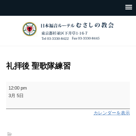
礼拝後 聖歌隊練習
礼
12:00 pm
拝
3月 5日
後
聖
カレンダーを表示
歌
隊
練