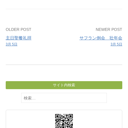
習
Post
OLDER POST
NEWER POST
主日聖餐礼拝
サフラン例会 壮年会
navigation
3月 5日
3月 5日
サイト内検索
検
索: