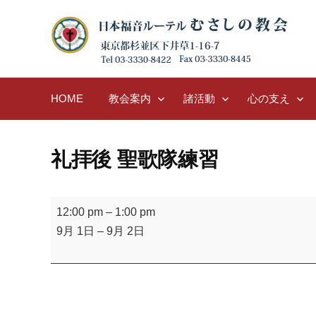
Skip
to
content
HOME
教会案内
諸活動
心の支え
礼拝後 聖歌隊練習
礼
12:00 pm
–
1:00 pm
拝
9月 1日
–
9月 2日
後
聖
歌
隊