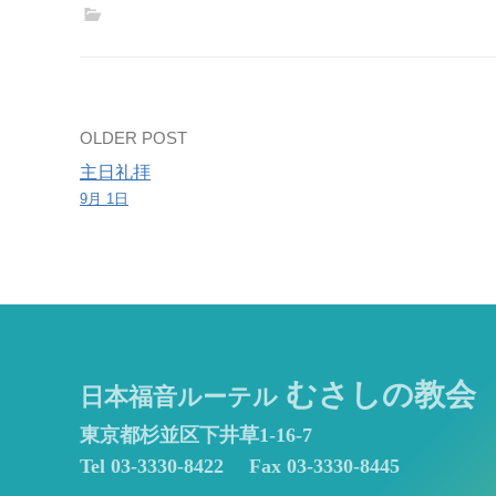
練
習
Post
OLDER POST
主日礼拝
navigation
9月 1日
むさしの教会
日本福音ルーテル
東京都杉並区下井草1-16-7
Tel 03-3330-8422
Fax 03-3330-8445