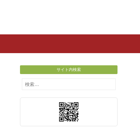
サイト内検索
検
索: