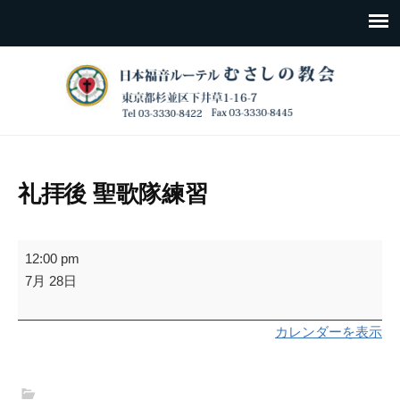
礼拝後 聖歌隊練習
礼
12:00 pm
拝
7月 28日
後
聖
カレンダーを表示
歌
隊
練