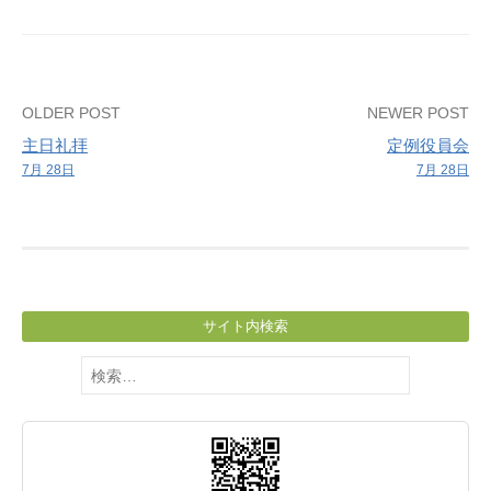
習
Post
OLDER POST
NEWER POST
主日礼拝
定例役員会
navigation
7月 28日
7月 28日
サイト内検索
検
索: