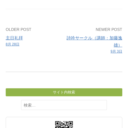
習
Post
OLDER POST
NEWER POST
主日礼拝
詩吟サークル（講師：加藤逸
navigation
8月 28日
雄）
9月 3日
サイト内検索
検
索: