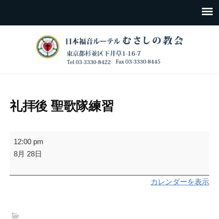
礼拝後 聖歌隊練習
礼
12:00 pm
拝
8月 28日
後
聖
カレンダーを表示
歌
隊
練