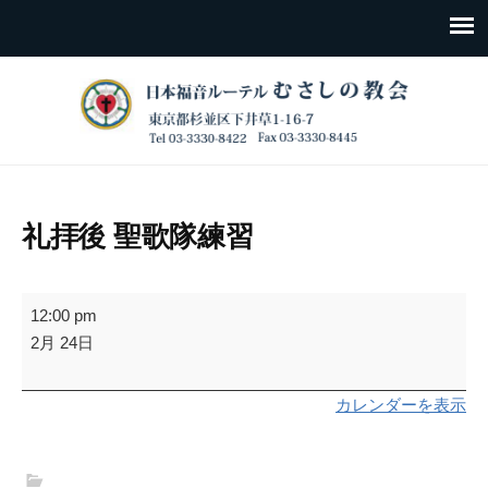
礼拝後 聖歌隊練習
礼
12:00 pm
拝
2月 24日
後
聖
カレンダーを表示
歌
隊
練