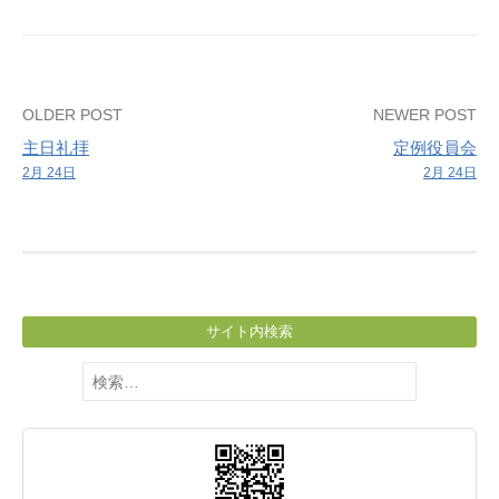
習
Post
OLDER POST
NEWER POST
主日礼拝
定例役員会
navigation
2月 24日
2月 24日
サイト内検索
検
索: