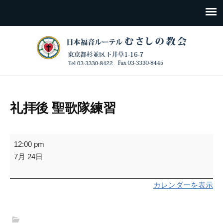
礼拝後 聖歌隊練習
礼
12:00 pm
拝
7月 24日
後
聖
カレンダーを表示
歌
隊
練