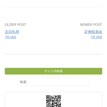
習
Post
OLDER POST
NEWER POST
主日礼拝
定例役員会
navigation
7月 24日
7月 24日
サイト内検索
検
索: