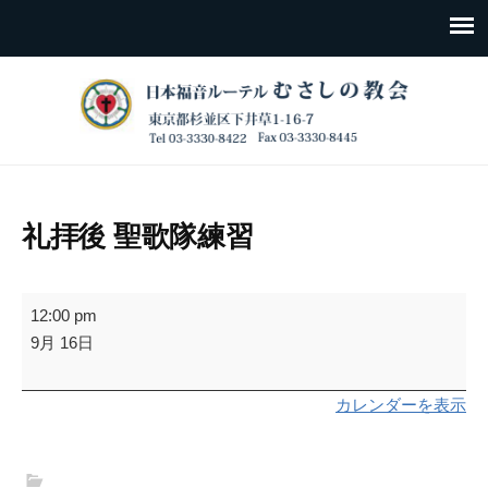
礼拝後 聖歌隊練習
礼
12:00 pm
拝
9月 16日
後
聖
カレンダーを表示
歌
隊
練