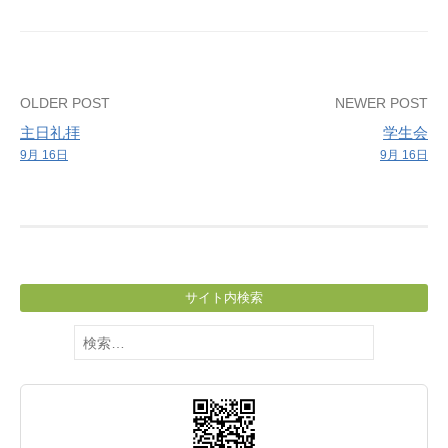
習
Post
OLDER POST
NEWER POST
主日礼拝
学生会
navigation
9月 16日
9月 16日
サイト内検索
検
索: