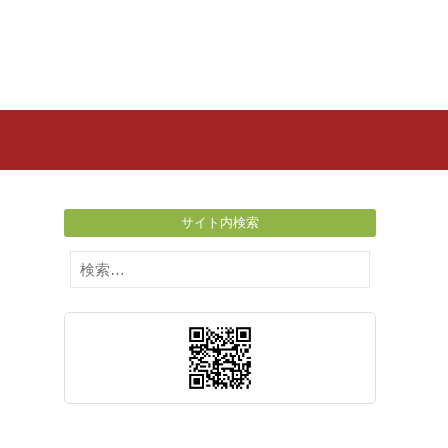
サイト内検索
検
索: