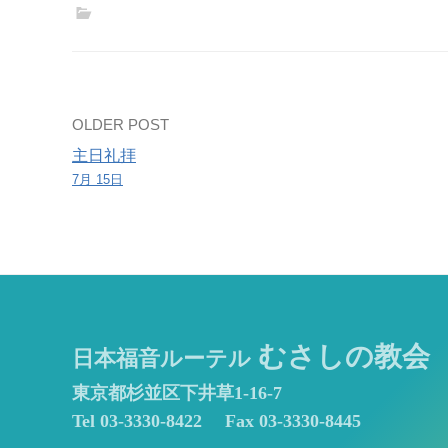
練
習
Post
OLDER POST
主日礼拝
navigation
7月 15日
むさしの教会
日本福音ルーテル
東京都杉並区下井草1-16-7
Tel 03-3330-8422
Fax 03-3330-8445