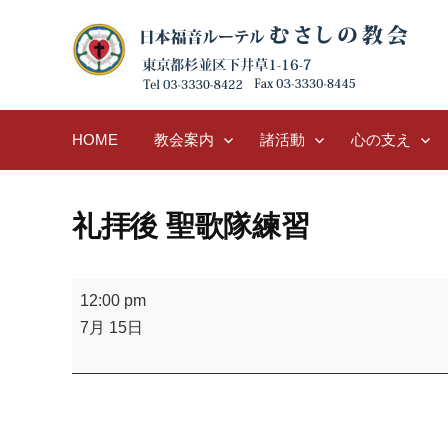
Skip
to
content
HOME
教会案内
諸活動
心の支え
礼拝後 聖歌隊練習
礼
12:00 pm
拝
7月 15日
後
聖
歌
隊