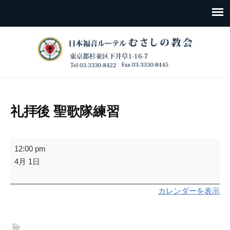
礼拝後 聖歌隊練習
礼
12:00 pm
拝
4月 1日
後
聖
カレンダーを表示
歌
隊
練