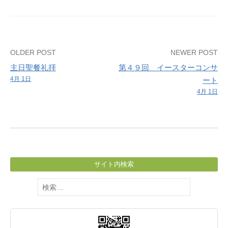
習
Post
OLDER POST
NEWER POST
主日聖餐礼拝
第４９回 イースターコンサ
navigation
4月 1日
ート
4月 1日
サイト内検索
検
索: