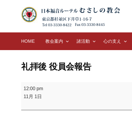
Skip
to
content
HOME
教会案内
諸活動
心の支え
礼拝後 役員会報告
礼
12:00 pm
拝
11月 1日
後
役
員
会