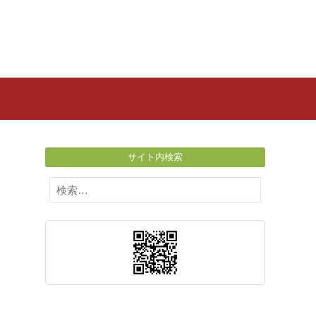
サイト内検索
検
索: