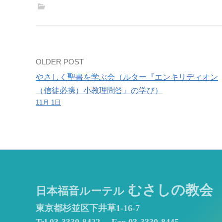
報
告
Post
OLDER POST
やさしく聖書を学ぶ会（ルター『エンキリディオン
navigation
（信徒必携）小教理問答』の学び）
11月 1日
むさしの教会
日本福音ルーテル
東京都杉並区下井草1-16-7