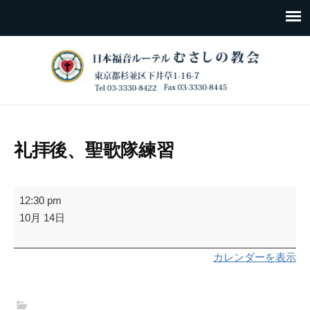
礼拝後、聖歌隊練習
礼
12:30 pm
拝
10月 14日
後、
聖
カレンダーを表示
歌
隊
練