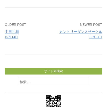
習
Post
OLDER POST
NEWER POST
主日礼拝
カントリーダンスサークル
navigation
10月 14日
10月 14日
サイト内検索
検
索: