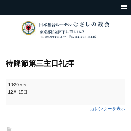
待降節第三主日礼拝
待
10:30 am
降
12月 15日
節
第
カレンダーを表示
三
主
日