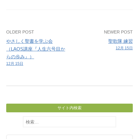
礼
拝
Post
OLDER POST
NEWER POST
やさしく聖書を学ぶ会
聖歌隊 練習
navigation
12月 15日
（LAOS講座『人生六号目か
らの歩み』）
12月 15日
サイト内検索
検
索: