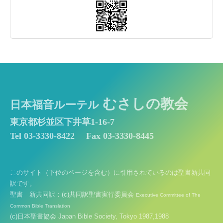
むさしの教会
日本福音ルーテル
東京都杉並区下井草1-16-7
Tel 03-3330-8422
Fax 03-3330-8445
このサイト（下位のページを含む）に引用されているのは聖書新共同
訳です。
聖書 新共同訳：(c)共同訳聖書実行委員会
Executive Committee of The
Common Bible Translation
(c)日本聖書協会 Japan Bible Society, Tokyo 1987,1988