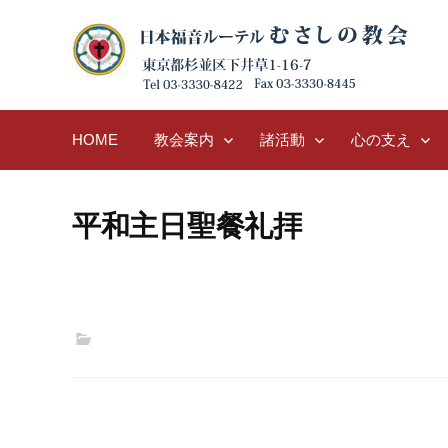
Skip
to
content
HOME
教会案内
諸活動
心の支え
平和主日聖餐礼拝