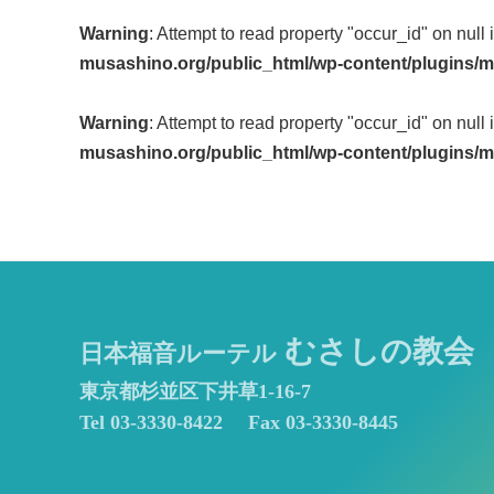
Post
Warning
: Attempt to read property "occur_id" on null 
navigation
musashino.org/public_html/wp-content/plugins/m
Warning
: Attempt to read property "occur_id" on null 
musashino.org/public_html/wp-content/plugins/m
むさしの教会
日本福音ルーテル
東京都杉並区下井草1-16-7
Tel 03-3330-8422
Fax 03-3330-8445