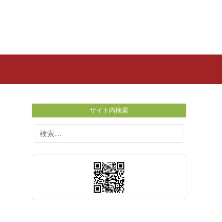
サイト内検索
検
索: