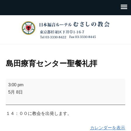
島田療育センター聖餐礼拝
島
3:00 pm
田
5月 8日
療
育
セ
１４：００に教会を出発します。
ン
タ
カレンダーを表示