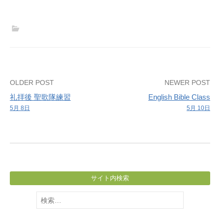
ー
聖
餐
礼
拝
Post
OLDER POST
NEWER POST
礼拝後 聖歌隊練習
English Bible Class
navigation
5月 8日
5月 10日
サイト内検索
検
索: