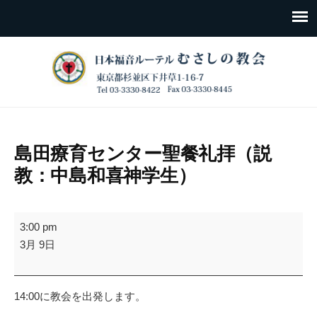
島田療育センター聖餐礼拝（説
教：中島和喜神学生）
島
3:00 pm
田
3月 9日
療
育
セ
14:00に教会を出発します。
ン