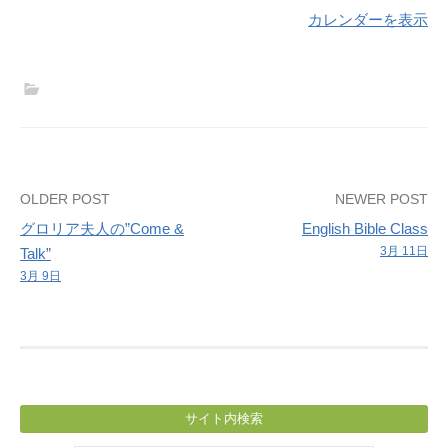
タ
カレンダーを表示
ー
聖
餐
礼
拝
（説
教：
Post
OLDER POST
NEWER POST
中
グロリア夫人の”Come &
English Bible Class
navigation
島
3月 11日
Talk”
和
3月 9日
喜
神
学
生）
サイト内検索