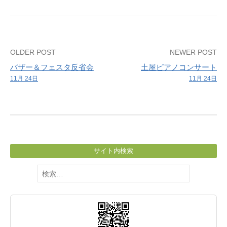
Post
OLDER POST
NEWER POST
バザー＆フェスタ反省会
土屋ピアノコンサート
navigation
11月 24日
11月 24日
サイト内検索
検
索: