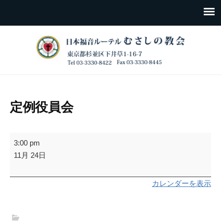
定例役員会
定
3:00 pm
例
11月 24日
役
員
カレンダーを表示
会