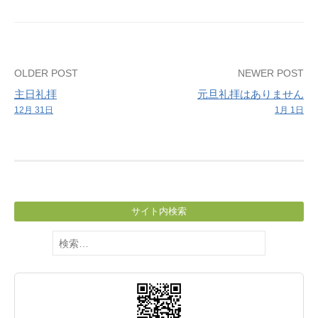
Post
OLDER POST
NEWER POST
主日礼拝
元旦礼拝はありません
navigation
12月 31日
1月 1日
サイト内検索
検
索: