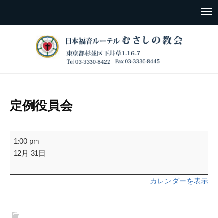
定例役員会
定
1:00 pm
例
12月 31日
役
員
カレンダーを表示
会