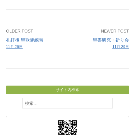
Post
OLDER POST
NEWER POST
礼拝後 聖歌隊練習
聖書研究・祈り会
navigation
11月 26日
11月 29日
サイト内検索
検
索: