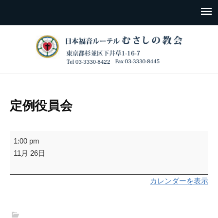
定例役員会
定
1:00 pm
例
11月 26日
役
員
カレンダーを表示
会