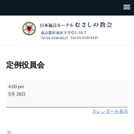
定例役員会
定
4:00 pm
例
5月 28日
役
員
カレンダーを表示
会