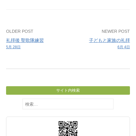
Post
OLDER POST
NEWER POST
礼拝後 聖歌隊練習
子どもと家族の礼拝
navigation
5月 28日
6月 4日
サイト内検索
検
索: