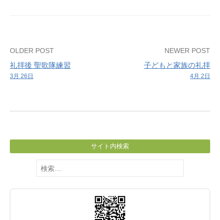
Post
OLDER POST
NEWER POST
礼拝後 聖歌隊練習
子どもと家族の礼拝
navigation
3月 26日
4月 2日
サイト内検索
検
索: