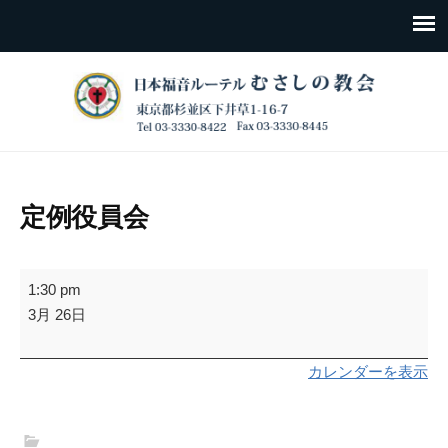
定例役員会
定
1:30 pm
例
3月 26日
役
員
カレンダーを表示
会