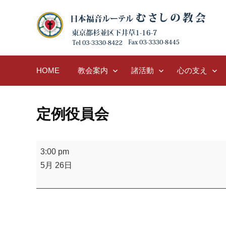
Skip
to
content
HOME
教会案内
諸活動
心の支え
定例役員会
定
3:00 pm
例
5月 26日
役
員
会