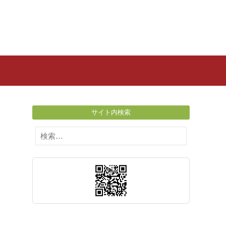
サイト内検索
検
索: