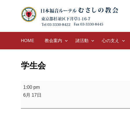
Skip
to
content
HOME
教会案内
諸活動
心の支え
学生会
学
1:00 pm
生
6月 17日
会