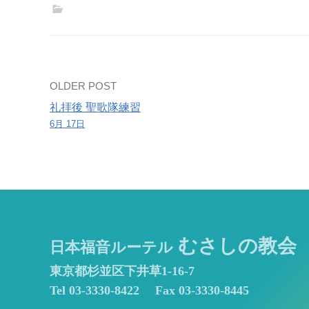
Post
OLDER POST
礼拝後 聖歌隊練習
navigation
6月 17日
むさしの教会
日本福音ルーテル
東京都杉並区下井草1-16-7
Tel 03-3330-8422
Fax 03-3330-8445