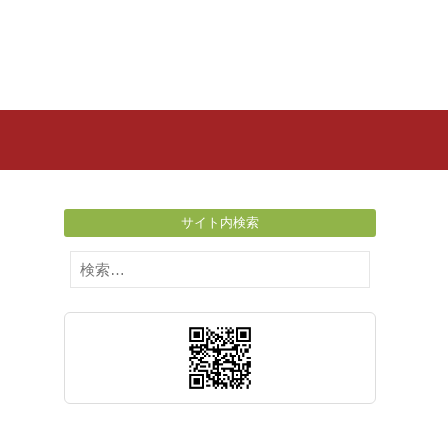
サイト内検索
検
索: