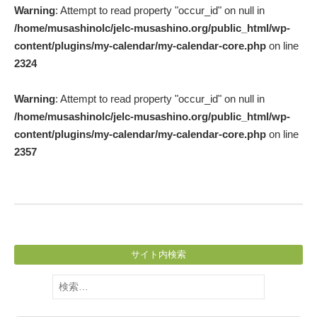
Warning
: Attempt to read property "occur_id" on null in
navigation
/home/musashinolc/jelc-musashino.org/public_html/wp-
content/plugins/my-calendar/my-calendar-core.php
on line
2324
Warning
: Attempt to read property "occur_id" on null in
/home/musashinolc/jelc-musashino.org/public_html/wp-
content/plugins/my-calendar/my-calendar-core.php
on line
2357
サイト内検索
検
索: