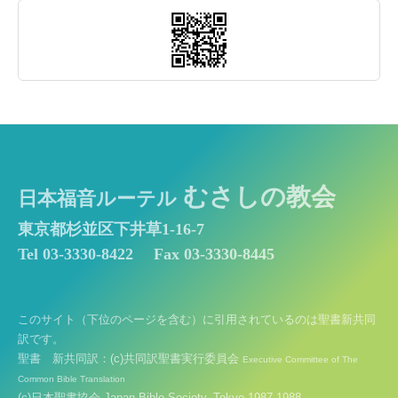
むさしの教会
日本福音ルーテル
東京都杉並区下井草1-16-7
Tel 03-3330-8422
Fax 03-3330-8445
このサイト（下位のページを含む）に引用されているのは聖書新共同
訳です。
聖書 新共同訳：(c)共同訳聖書実行委員会
Executive Committee of The
Common Bible Translation
(c)日本聖書協会 Japan Bible Society, Tokyo 1987,1988