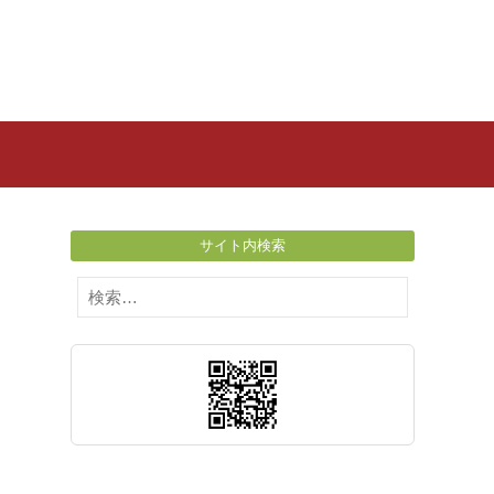
サイト内検索
検
索: