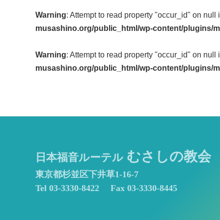
Post
Warning
: Attempt to read property "occur_id" on null 
navigation
musashino.org/public_html/wp-content/plugins/m
Warning
: Attempt to read property "occur_id" on null 
musashino.org/public_html/wp-content/plugins/m
むさしの教会
日本福音ルーテル
東京都杉並区下井草1-16-7
Tel 03-3330-8422
Fax 03-3330-8445