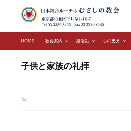
Skip
to
content
HOME
教会案内
諸活動
心の支え
子供と家族の礼拝