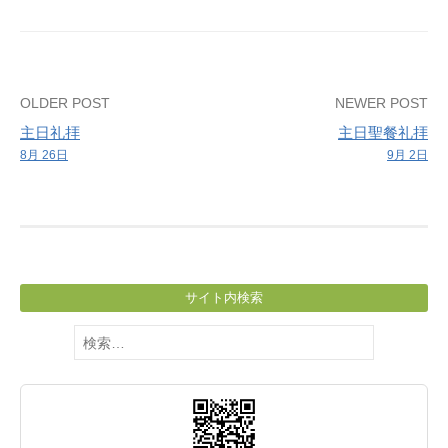
礼
拝
Post
OLDER POST
NEWER POST
主日礼拝
主日聖餐礼拝
navigation
8月 26日
9月 2日
サイト内検索
検
索: