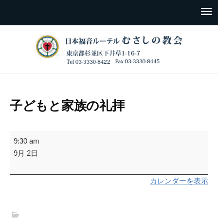
子どもと家族の礼拝
子
9:30 am
ど
9月 2日
も
と
カレンダーを表示
家
族
の