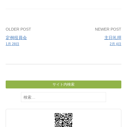
礼
拝
Post
OLDER POST
NEWER POST
定例役員会
主日礼拝
navigation
1月 28日
2月 4日
サイト内検索
検
索: