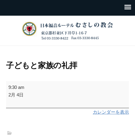
子どもと家族の礼拝
子
9:30 am
ど
2月 4日
も
と
カレンダーを表示
家
族
の