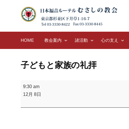
Skip
to
content
HOME
教会案内
諸活動
心の支え
子どもと家族の礼拝
子
9:30 am
ど
12月 8日
も
と
家
族