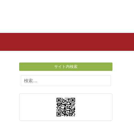
サイト内検索
検
索: