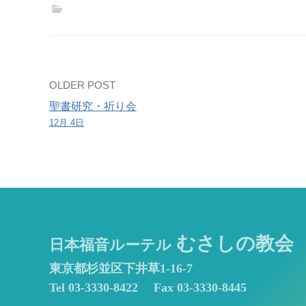
の
礼
拝
Post
OLDER POST
聖書研究・祈り会
navigation
12月 4日
むさしの教会
日本福音ルーテル
東京都杉並区下井草1-16-7
Tel 03-3330-8422
Fax 03-3330-8445