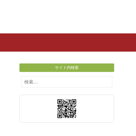
サイト内検索
検
索: