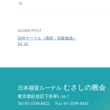
の
礼
拝
Post
OLDER POST
詩吟サークル（講師：加藤逸雄）
navigation
9月 3日
むさしの教会
日本福音ルーテル
東京都杉並区下井草1-16-7
Tel 03-3330-8422
Fax 03-3330-8445