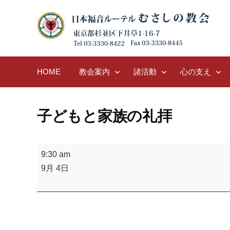
Skip
to
content
HOME
教会案内
諸活動
心の支え
子どもと家族の礼拝
子
9:30 am
ど
9月 4日
も
と
家
族