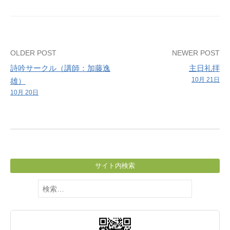
礼
拝
Post
OLDER POST
NEWER POST
詩吟サークル（講師：加藤逸
主日礼拝
navigation
10月 21日
雄）
10月 20日
サイト内検索
検
索: