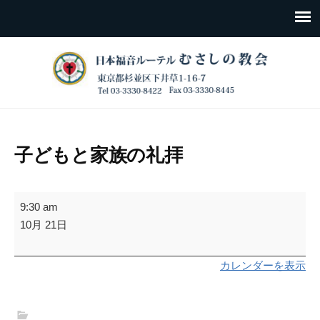
子どもと家族の礼拝
子
9:30 am
ど
10月 21日
も
と
カレンダーを表示
家
族
の