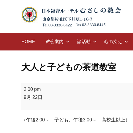
Skip
to
content
HOME
教会案内
諸活動
心の支え
大人と子どもの茶道教室
大
2:00 pm
人
9月 22日
と
子
ど
（午後2:00～ 子ども、午後3:00～ 高校生以上）
も