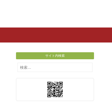
サイト内検索
検
索: