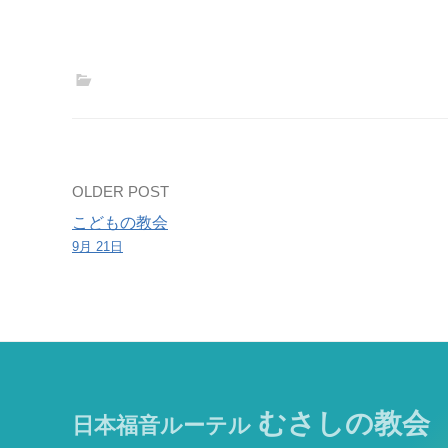
の
茶
道
教
室
Post
OLDER POST
こどもの教会
navigation
9月 21日
むさしの教会
日本福音ルーテル