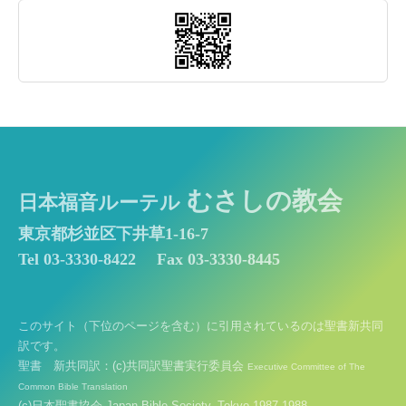
むさしの教会
日本福音ルーテル
東京都杉並区下井草1-16-7
Tel 03-3330-8422
Fax 03-3330-8445
このサイト（下位のページを含む）に引用されているのは聖書新共同
訳です。
聖書 新共同訳：(c)共同訳聖書実行委員会
Executive Committee of The
Common Bible Translation
(c)日本聖書協会 Japan Bible Society, Tokyo 1987,1988