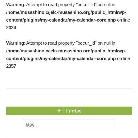
Warning
: Attempt to read property "occur_id" on null in
navigation
/home/musashinolc/jelc-musashino.org/public_html/wp-
content/plugins/my-calendar/my-calendar-core.php
on line
2324
Warning
: Attempt to read property "occur_id" on null in
/home/musashinolc/jelc-musashino.org/public_html/wp-
content/plugins/my-calendar/my-calendar-core.php
on line
2357
サイト内検索
検
索: