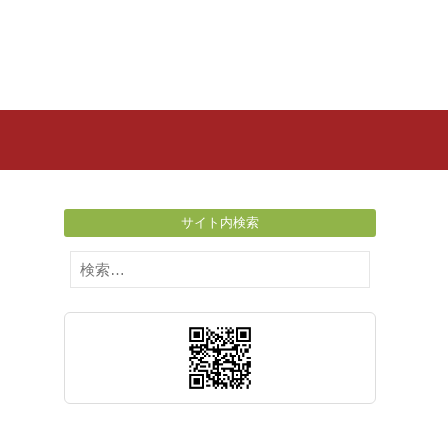
サイト内検索
検
索: