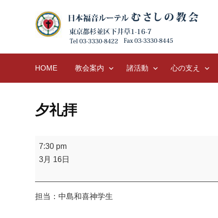
Skip
to
content
HOME
教会案内
諸活動
心の支え
夕礼拝
夕
7:30 pm
礼
3月 16日
拝
担当：中島和喜神学生