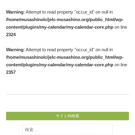
Post
Warning
: Attempt to read property "occur_id" on null in
navigation
/home/musashinolc/jelc-musashino.org/public_html/wp-
content/plugins/my-calendar/my-calendar-core.php
on line
2324
Warning
: Attempt to read property "occur_id" on null in
/home/musashinolc/jelc-musashino.org/public_html/wp-
content/plugins/my-calendar/my-calendar-core.php
on line
2357
サイト内検索
検
索: