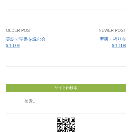
潤
神
学
生）
Post
OLDER POST
NEWER POST
英語で聖書を読む会
聖研・祈り会
navigation
5月 18日
5月 21日
サイト内検索
検
索: