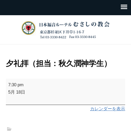
夕礼拝（担当：秋久潤神学生）
夕
7:30 pm
礼
5月 18日
拝
（担
カレンダーを表示
当：
秋
久