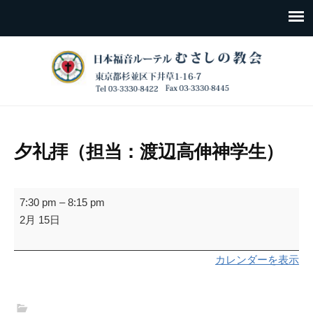
夕礼拝（担当：渡辺高伸神学生）
夕
7:30 pm
–
8:15 pm
礼
2月 15日
拝
（担
カレンダーを表示
当：
渡
辺