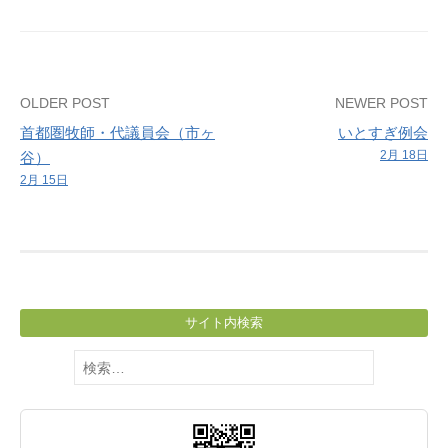
高
伸
神
学
Post
OLDER POST
NEWER POST
生）
首都圏牧師・代議員会（市ヶ
いとすぎ例会
navigation
2月 18日
谷）
2月 15日
サイト内検索
検
索: