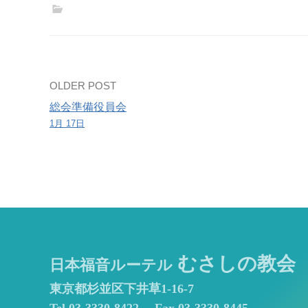
田
哲
神
学
生）
Post
OLDER POST
総会準備役員会
navigation
1月 17日
むさしの教会
日本福音ルーテル
東京都杉並区下井草1-16-7