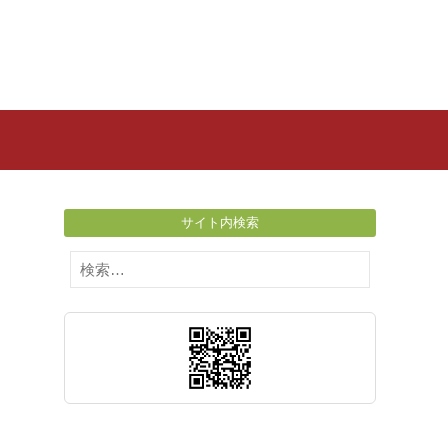
サイト内検索
検
索: