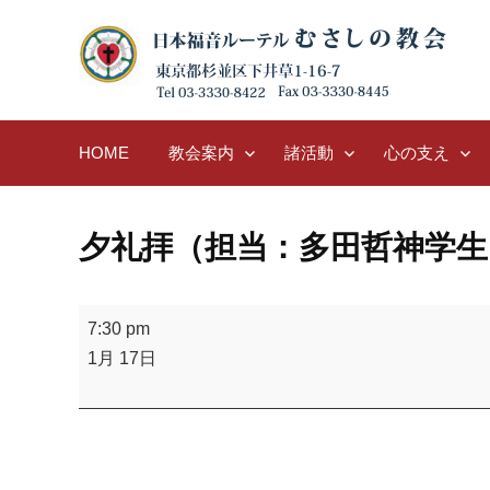
Skip
to
content
HOME
教会案内
諸活動
心の支え
夕礼拝（担当：多田哲神学生
夕
7:30 pm
礼
1月 17日
拝
（担
当：
多