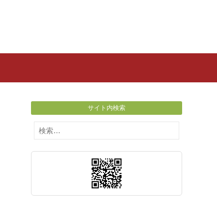
サイト内検索
検
索: