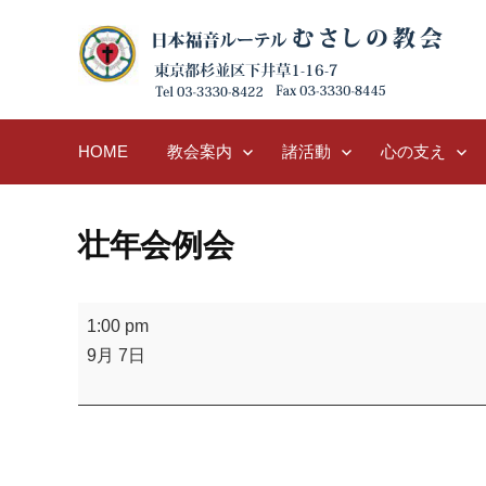
Skip
to
content
HOME
教会案内
諸活動
心の支え
壮年会例会
壮
1:00 pm
年
9月 7日
会
例
会