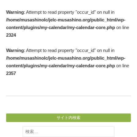
Post
Warning
: Attempt to read property "occur_id" on null in
navigation
/home/musashinolc/jelc-musashino.org/public_html/wp-
content/plugins/my-calendar/my-calendar-core.php
on line
2324
Warning
: Attempt to read property "occur_id" on null in
/home/musashinolc/jelc-musashino.org/public_html/wp-
content/plugins/my-calendar/my-calendar-core.php
on line
2357
サイト内検索
検
索: