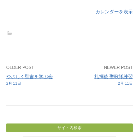
カレンダーを表示
Post
OLDER POST
NEWER POST
やさしく聖書を学ぶ会
礼拝後 聖歌隊練習
navigation
2月 11日
2月 11日
サイト内検索
検