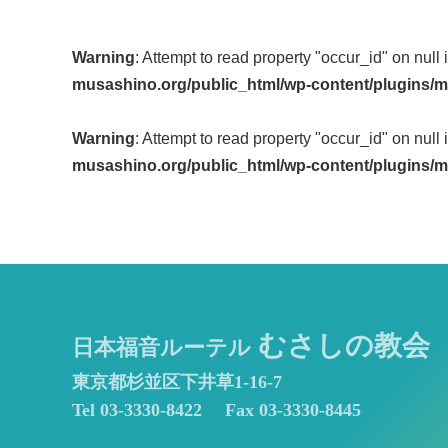
Post
Warning
: Attempt to read property "occur_id" on null 
navigation
musashino.org/public_html/wp-content/plugins/m
Warning
: Attempt to read property "occur_id" on null 
musashino.org/public_html/wp-content/plugins/m
むさしの教会
日本福音ルーテル
東京都杉並区下井草1-16-7
Tel 03-3330-8422
Fax 03-3330-8445