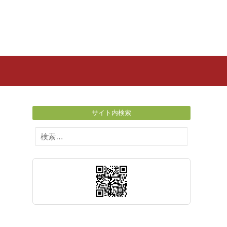
サイト内検索
検
索: