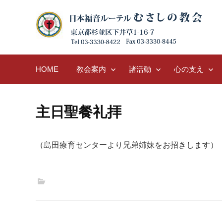
Skip
to
content
HOME
教会案内
諸活動
心の支え
主日聖餐礼拝
（島田療育センターより兄弟姉妹をお招きします）