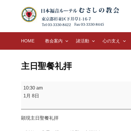
Skip
to
content
HOME
教会案内
諸活動
心の支え
主日聖餐礼拝
主
10:30 am
日
1月 8日
聖
餐
礼
顕現主日聖餐礼拝
拝