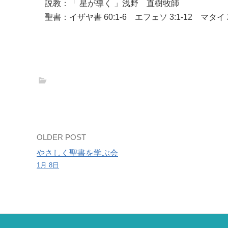
説教：「 星が導く 」浅野 直樹牧師
聖書：イザヤ書 60:1-6 エフェソ 3:1-12 マタイ 2:
Post
OLDER POST
やさしく聖書を学ぶ会
navigation
1月 8日