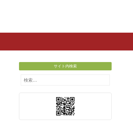
サイト内検索
検
索: