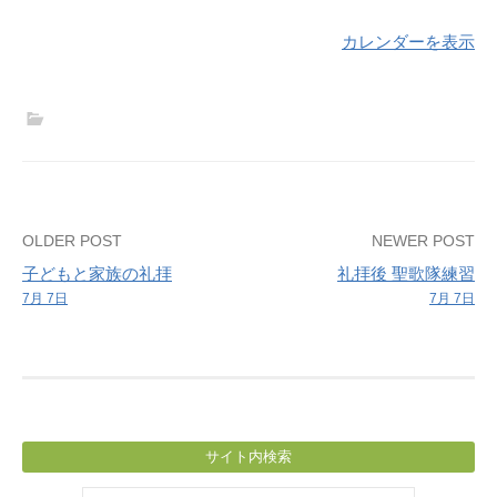
カレンダーを表示
Post
OLDER POST
NEWER POST
子どもと家族の礼拝
礼拝後 聖歌隊練習
navigation
7月 7日
7月 7日
サイト内検索
検