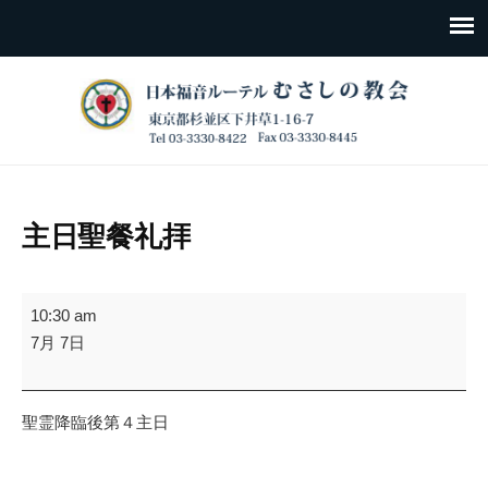
主日聖餐礼拝
主
10:30 am
日
7月 7日
聖
餐
礼
聖霊降臨後第４主日
拝